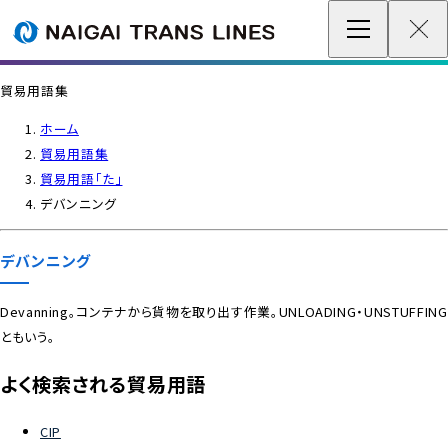
企業情報 / グローバルネットワーク
貿易用語集
事業案内
ホーム
貿易用語集
各種情報
貿易用語「た」
デバンニング
最新情報
デバンニング
お問い合わせ / お見積り
Devanning。コンテナから貨物を取り出す作業。UNLOADING・UNSTUFFING
ともいう。
IR情報
よく検索される貿易用語
サステナビリティ
CIP
採用情報