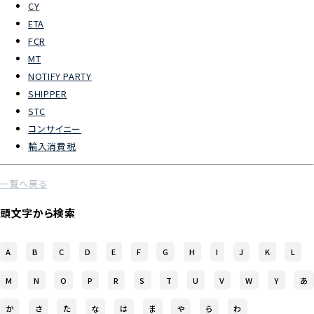
CY
ETA
よくあるご質問
FCR
MT
物流トピックス
NOTIFY PARTY
ENGLISH
SHIPPER
STC
コンサイニー
輸入消費税
一覧へ戻る
頭文字から検索
A
B
C
D
E
F
G
H
I
J
K
L
M
N
O
P
R
S
T
U
V
W
Y
あ
か
さ
た
な
は
ま
や
ら
わ