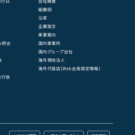
発行日
会社概要
組織図
沿革
企業理念
事業案内
b照会
国内事業所
国内グループ会社
絡
海外現地法人
海外代理店(Web会員限定情報)
L発行依