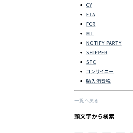
CY
会社概要
ETA
組織図
FCR
MT
沿革
NOTIFY PARTY
企業理念
SHIPPER
事業案内
STC
コンサイニー
輸入消費税
一覧へ戻る
頭文字から検索