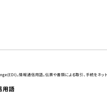
問
物流トピックス
ENGLISH
情報
最新情報
お問い合わせ / お見積り
ットワーク
事業案内
各種情報
各種お問い合わせ / お
Interchange(EDI)。情報通信用語。伝票や書類による取引、手続
易用語
内外トランスラインの強
イン
貿易用語集
よくあるご質問
拠点・ネットワーク
み
202
国内事業所
ポートガイド
引受