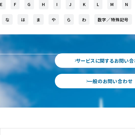
E
F
G
H
I
J
K
L
M
N
な
は
ま
や
ら
わ
数字／特殊記号
サービスに関するお問い合
一般のお問い合わせ