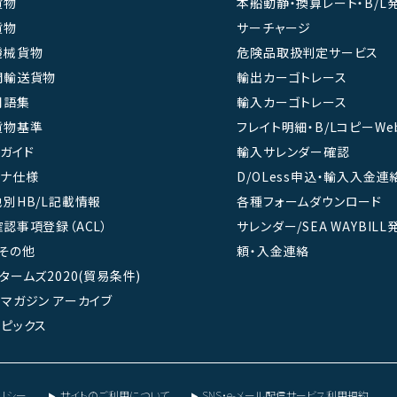
貨物
本船動静・換算レート・B/L
貨物
サーチャージ
機械貨物
危険品取扱判定サービス
間輸送貨物
輸出カーゴトレース
用語集
輸入カーゴトレース
貨物基準
フレイト明細・B/LコピーWe
ガイド
輸入サレンダー確認
テナ仕様
D/OLess申込・輸入入金連
別HB/L記載情報
各種フォームダウンロード
認事項登録（ACL）
サレンダー/SEA WAYBIL
その他
頼・入金連絡
タームズ2020(貿易条件)
マガジン アーカイブ
ピックス
リシー
サイトのご利用について
SNS・e-メール配信サービス利用規約