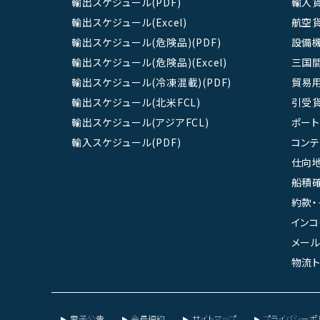
輸出スケジュール(PDF)
輸入
輸出スケジュール(Excel)
航空
輸出スケジュール(危険品)(PDF)
設備
輸出スケジュール(危険品)(Excel)
三国
輸出スケジュール(冷凍混載)(PDF)
貿易
輸出スケジュール(北米FCL)
引受
輸出スケジュール(アジアFCL)
ポート
輸入スケジュール(PDF)
コン
仕向地
船積確
約款・
インコ
メール
物流ト
電子公告
会員規約
サイトマップ
プライバシーポ