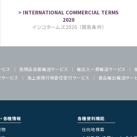
インコタームズ2020 （貿易条件）
ービス
危険品混載輸送サービス
輸出入一貫輸送サービス
庫サービス
海上保険付保委任受付サービス
食品輸出輸送サー
り・各種情報
各種便利機能
貨物
仕向地検索