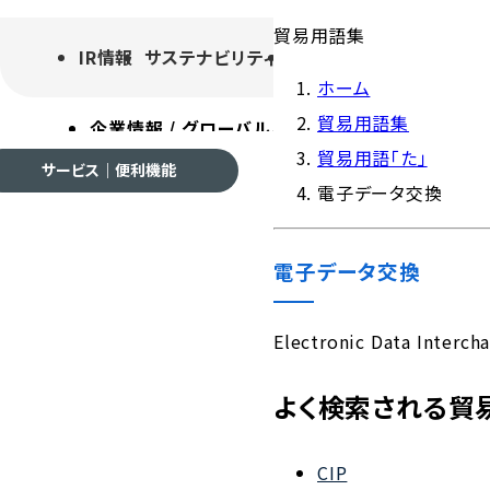
貿易用語集
IR情報
サステナビリティ
採用情報
よくあるご質
ホーム
貿易用語集
企業情報 / グローバルネットワーク
事業案内
各種
貿易用語「た」
サービス｜便利機能
電子データ交換
電子データ交換
企業情報 / グローバルネ
Electronic Data 
よく検索される貿
会社案内
CIP
ご挨拶