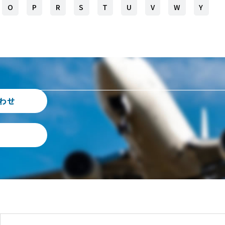
O
P
R
S
T
U
V
W
Y
わせ