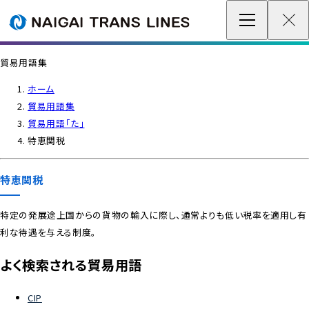
企業情報 / グローバルネットワーク
貿易用語集
事業案内
ホーム
貿易用語集
各種情報
貿易用語「た」
特恵関税
最新情報
特恵関税
お問い合わせ / お見積り
特定の発展途上国からの貨物の輸入に際し、通常よりも低い税率を適用し有
利な待遇を与える制度。
IR情報
よく検索される貿易用語
サステナビリティ
CIP
採用情報