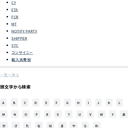
CY
ETA
よくあるご質問
FCR
MT
物流トピックス
NOTIFY PARTY
ENGLISH
SHIPPER
STC
コンサイニー
輸入消費税
一覧へ戻る
頭文字から検索
A
B
C
D
E
F
G
H
I
J
K
L
M
N
O
P
R
S
T
U
V
W
Y
あ
か
さ
た
な
は
ま
や
ら
わ