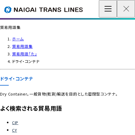
企業情報 / グローバルネットワーク
貿易用語集
事業案内
ホーム
貿易用語集
各種情報
貿易用語「た」
ドライ・コンテナ
最新情報
ドライ・コンテナ
お問い合わせ / お見積り
Dry Container。一般貨物(乾貨)輸送を目的とした密閉型コンテナ。
IR情報
よく検索される貿易用語
サステナビリティ
CIP
CY
採用情報