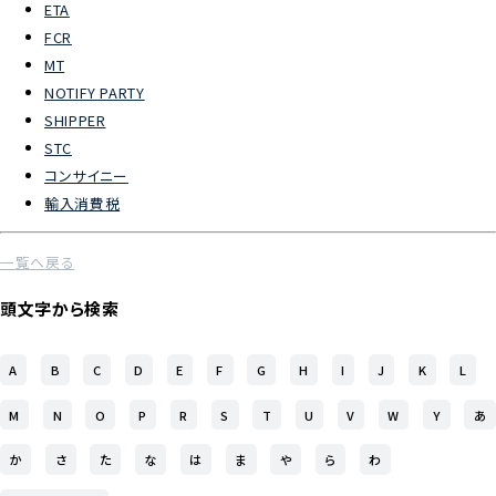
ETA
FCR
よくあるご質問
MT
NOTIFY PARTY
物流トピックス
SHIPPER
ENGLISH
STC
コンサイニー
輸入消費税
一覧へ戻る
頭文字から検索
A
B
C
D
E
F
G
H
I
J
K
L
M
N
O
P
R
S
T
U
V
W
Y
あ
か
さ
た
な
は
ま
や
ら
わ