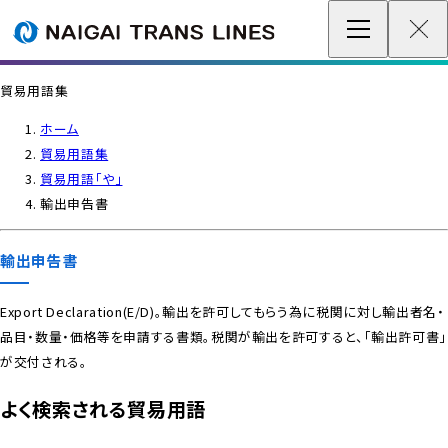
企業情報 / グローバルネットワーク
貿易用語集
事業案内
ホーム
貿易用語集
各種情報
貿易用語「や」
輸出申告書
最新情報
輸出申告書
お問い合わせ / お見積り
Export Declaration(E/D)。輸出を許可してもらう為に税関に対し輸出者名・
品目・数量・価格等を申請する書類。税関が輸出を許可すると、「輸出許可書」
IR情報
が交付される。
サステナビリティ
よく検索される貿易用語
採用情報