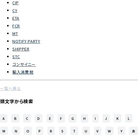
CIP
CY
よくあるご質問
ETA
FCR
物流トピックス
MT
ENGLISH
NOTIFY PARTY
SHIPPER
STC
コンサイニー
輸入消費税
一覧へ戻る
頭文字から検索
A
B
C
D
E
F
G
H
I
J
K
L
M
N
O
P
R
S
T
U
V
W
Y
あ