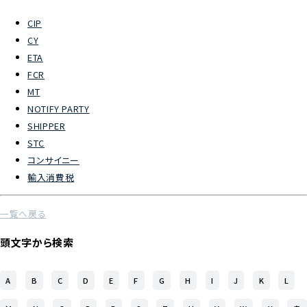
CIP
よくあるご質問
CY
ETA
物流トピックス
FCR
ENGLISH
MT
NOTIFY PARTY
SHIPPER
STC
コンサイニー
輸入消費税
一覧へ戻る
頭文字から検索
A
B
C
D
E
F
G
H
I
J
K
L