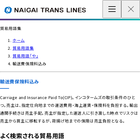
企業情報 / グローバルネットワーク
貿易用語集
事業案内
ホーム
貿易用語集
各種情報
貿易用語「や」
輸送費保険料込み
最新情報
輸送費保険料込み
お問い合わせ / お見積り
Carriage and Insurance Paid To(CIP)。インコタームズの取引条件のひと
つ。売主は、指定仕向地までの運送費用・海上運賃・保険料を負担する。輸出
IR情報
通関手続きは売主手配。売主が指定した運送人に引き渡した時点でリスクは
売主から買主に移転するが、荷揚げ地までの保険は売主負担となる。
サステナビリティ
よく検索される貿易用語
採用情報