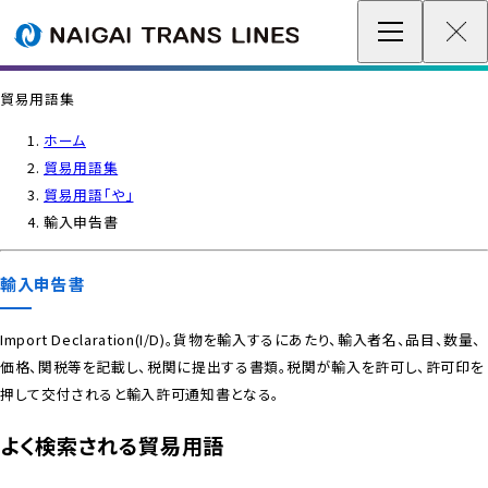
企業情報 / グローバルネットワーク
貿易用語集
事業案内
ホーム
貿易用語集
各種情報
貿易用語「や」
輸入申告書
最新情報
輸入申告書
お問い合わせ / お見積り
Import Declaration(I/D)。貨物を輸入するにあたり、輸入者名、品目、数量、
価格、関税等を記載し、税関に提出する書類。税関が輸入を許可し、許可印を
IR情報
押して交付されると輸入許可通知書となる。
サステナビリティ
よく検索される貿易用語
採用情報