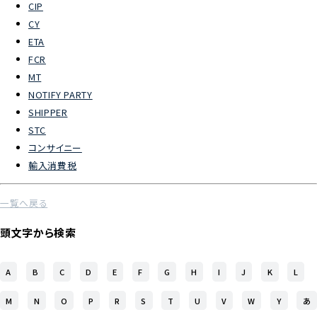
CIP
CY
よくあるご質問
ETA
FCR
物流トピックス
MT
ENGLISH
NOTIFY PARTY
SHIPPER
STC
コンサイニー
輸入消費税
一覧へ戻る
頭文字から検索
A
B
C
D
E
F
G
H
I
J
K
L
M
N
O
P
R
S
T
U
V
W
Y
あ