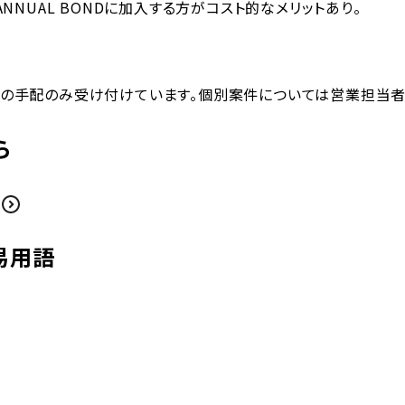
ANNUAL BOND
に加入する方がコスト的なメリットあり。
国内グループ会社
国際貨物輸送
各種お問い合わせ
フォワーディング
仕向地別HB/L記載情
船積確
海外現地法人
報
の手配のみ受け付けています。
個別案件については営業担当者
輸出海上輸送サービス
サービスに関するお
輸出入一貫輸送サ
海外代理店（WEB会員限定情報）
問い合わせ
海外の
物流トピックス
輸入海上輸送サービス
輸出入通関サービ
ら
一般のお問い合わせ
三国間輸送サービス
特殊貨物輸送サー
危険品混載輸送サービス
貨物海上保険の付
サービス
食品輸出輸送サービス
易用語
貨物引取・配車マッ
航空輸送サービス
ビス NAIGAI CAR