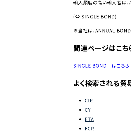
輸入頻度の高い輸入者は、
会社概要
(
⇔
SINGLE BOND)
組織図
※当社は、
ANNUAL BOND
沿革
企業理念
関連ページはこち
事業案内
SINGLE BOND はこちら
よく検索される貿
CIP
CY
ETA
FCR