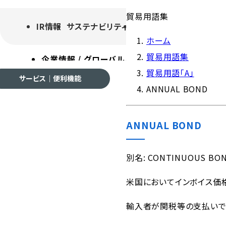
貿易用語集
IR情報
サステナビリティ
採用情報
よくあるご質
ホーム
貿易用語集
企業情報 / グローバルネットワーク
事業案内
各種
貿易用語「A」
サービス｜便利機能
ANNUAL BOND
ANNUAL BOND
企業情報 / グローバルネ
別名
: CONTINUOUS BO
米国においてインボイス価
会社案内
輸入者が関税等の支払いで
ご挨拶