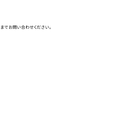
各種お見積り
海外倉庫事業
認事項登録
約款・その他
（ACL）
までお問い合わせください。
ービス
輸出貨物に関するお
倉庫サービス
見積り
祝日・休日カレ
ス
ンダー
輸入貨物に関するお
ビス
見積り
保委任受付
航空貨物に関するお
見積り
チングサー
設備機器貨物に関す
GO
るお見積り
三国間輸送貨物に関
するお見積り