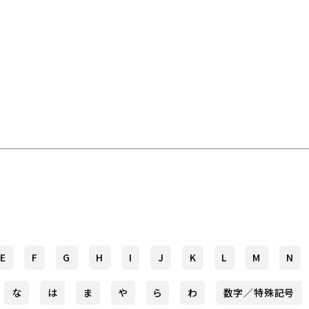
E
F
G
H
I
J
K
L
M
N
な
は
ま
や
ら
わ
数字／特殊記号