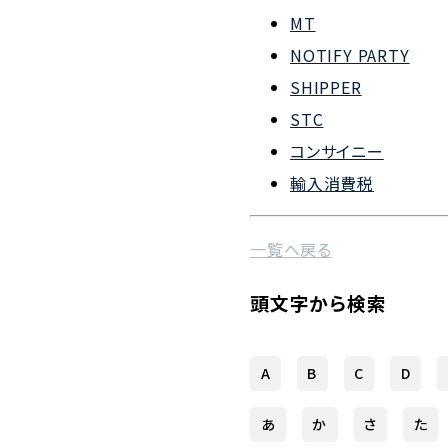
MT
NOTIFY PARTY
SHIPPER
STC
コンサイニー
輸入消費税
一覧へ戻る
頭文字から検索
A
B
C
D
あ
か
さ
た