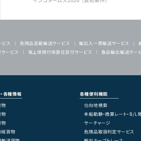
インコタームズ2020 （貿易条件）
ービス
危険品混載輸送サービス
輸出入一貫輸送サービス
庫サービス
海上保険付保委任受付サービス
食品輸出輸送サー
り・各種情報
各種便利機能
貨物
仕向地検索
貨物
本船動静・換算レート・B/L
貨物
サーチャージ
機械貨物
危険品取扱判定サービス
間輸送貨物
輸出カーゴトレース