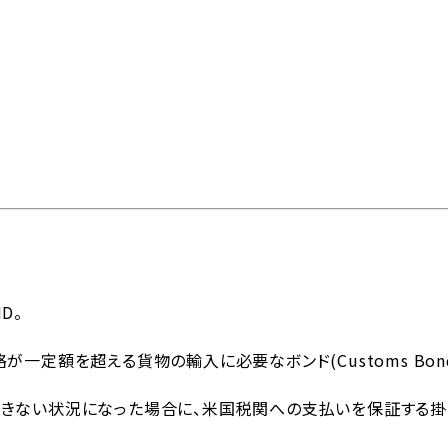
問
物流トピックス
ENGLISH
情報
最新情報
お問い合わせ / お見積り
ットワーク
事業案内
各種情報
各種お問い合わせ / お
ND
。
格が一定額を超える貨物の輸入に必要な
ボンド
(Customs Bon
内外トランスラインの強
イン
貿易用語集
よくあるご質問
拠点・ネットワーク
み
202
きない状況になった場合に、
米国税関への支払いを保証する掛
国内事業所
ポートガイド
引受