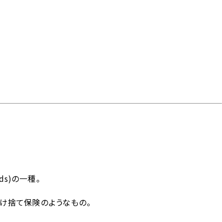
見積り・よくあるご質問
ds)
の一種。
コタームズ
サイトのご利用
メールマガジンアーカ
サイトマップ
0（貿易条件）
について
イブ
け捨て保険のようなもの。
貨物基準
コンテナ仕様