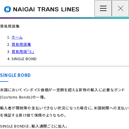
企業情報 / グローバルネットワーク
貿易用語集
事業案内
ホーム
貿易用語集
各種情報
貿易用語「S」
SINGLE BOND
最新情報
SINGLE BOND
お問い合わせ / お見積り
米国においてインボイス価格が一定額を超える貨物の輸入に必要な
ボンド
(Customs Bonds)
の一種。
IR情報
輸入者が関税等の支払いできない状況になった場合に、
米国税関への支払い
サステナビリティ
を保証する掛け捨て保険のようなもの。
SINGLE BOND
は、輸入通関ごとに加入。
採用情報