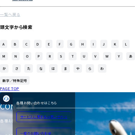
一覧へ戻る
頭文字から検索
A
B
C
D
E
F
G
H
I
J
K
L
M
N
O
P
R
S
T
U
V
W
Y
あ
か
さ
た
な
は
ま
や
ら
わ
数字／特殊記号
PAGE TOP
CONTACT
各種お問い合わせはこちら
サービスに関するお問い合わせ
各種お問い合わせ
一般のお問い合わせ