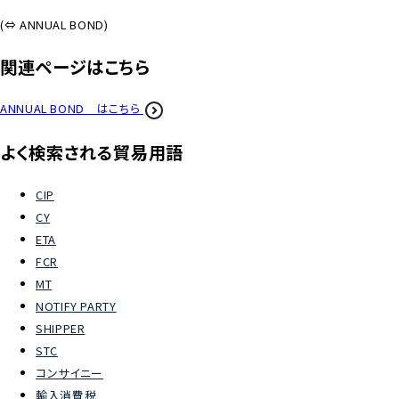
(
⇔
ANNUAL BOND)
よくあるご質問
関連ページはこちら
物流トピックス
ANNUAL BOND はこちら
ENGLISH
よく検索される貿易用語
CIP
CY
ETA
FCR
MT
NOTIFY PARTY
SHIPPER
STC
コンサイニー
輸入消費税